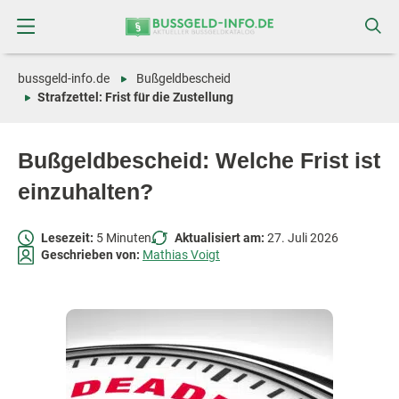
Zum
Zur
Inhalt
Navigation
springen
springen
bussgeld-info.de
Bußgeldbescheid
Strafzettel: Frist für die Zustellung
Bußgeldbescheid: Welche Frist ist
einzuhalten?
Lesezeit:
5 Minuten
Aktualisiert am:
27. Juli 2026
Geschrieben von:
Mathias Voigt