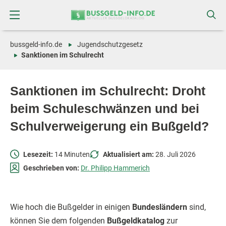
Zum
Zur
Inhalt
Navigation
springen
springen
bussgeld-info.de
Jugendschutzgesetz
Sanktionen im Schulrecht
Sanktionen im Schulrecht: Droht
beim Schuleschwänzen und bei
Schulverweigerung ein Bußgeld?
Lesezeit:
14 Minuten
Aktualisiert am:
28. Juli 2026
Geschrieben von:
Dr. Philipp Hammerich
Wie hoch die Bußgelder in einigen
Bundesländern
sind,
können Sie dem folgenden
Bußgeldkatalog
zur