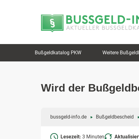
Zum
Zur
Inhalt
Navigation
springen
springen
Bußgeldkatalog PKW
Weitere Bußgeld
Wird der Bußgeldb
bussgeld-info.de
Bußgeldbescheid
Lesezeit:
3 Minuten
Aktualisie