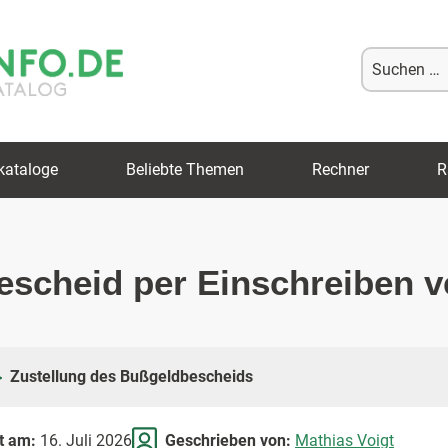
Suche
nach:
kataloge
Beliebte Themen
Rechner
R
escheid per Einschreiben v
Zustellung des Bußgeldbescheids
rt am:
16. Juli 2026
Geschrieben von:
Mathias Voigt