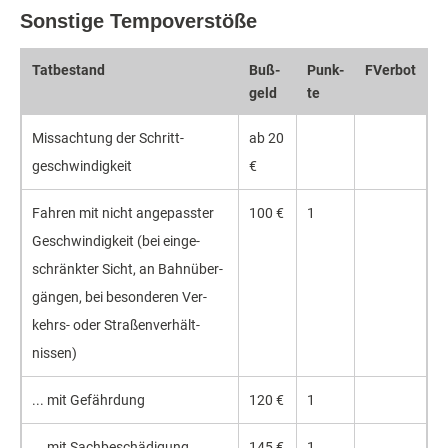
Sonstige Tempoverstöße
Tat­bestand
Buß­
Punk­
FVerbot
geld
te
Miss­achtung der Schritt­
ab 20
geschwin­digkeit
€
Fahren mit nicht ange­passter
100 €
1
Geschwin­digkeit (bei einge­
schränkter Sicht, an Bahn­über­
gängen, bei beson­deren Ver­
kehrs- oder Straßen­verhält­
nissen)
... mit Gefähr­dung
120 €
1
... mit Sach­beschä­digung
145 €
1