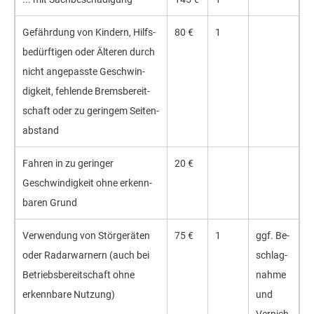
Gefähr­dung von Kindern, Hilfs­
80 €
1
bedürf­tigen oder Älteren durch
nicht ange­passte Geschwin­
digkeit, fehlende Brems­bereit­
schaft oder zu geringem Seiten­
abstand
Fahren in zu geringer
20 €
Geschwin­digkeit ohne erkenn­
baren Grund
Verwen­dung von Stör­geräten
75 €
1
ggf. Be­
oder Radar­warnern (auch bei
schlag­
Betriebs­bereitschaft ohne
nah­me
erkenn­bare Nutzung)
und