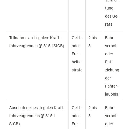
Ver­nich­
tung
des Ge­
räts
Teil­nahme an ille­galem Kraft­
Geld-
2 bis
Fahr­
fahrzeug­rennen (§ 315d StGB)
oder
3
verbot
Frei­
oder
heits­
Ent­
strafe
ziehung
der
Fahr­er­
laubnis
Aus­richter eines ille­galen Kraft­
Geld-
2 bis
Fahr­
fahrzeug­rennens (§ 315d
oder
3
verbot
StGB)
Frei­
oder