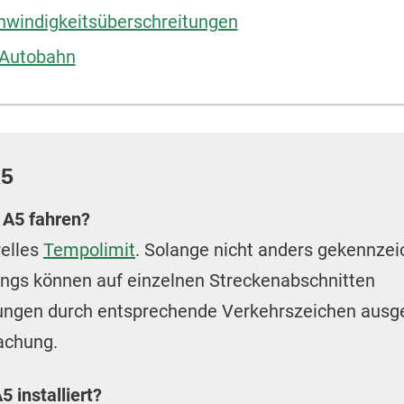
hwindigkeitsüberschreitungen
r Autobahn
A5
 A5 fahren?
relles
Tempolimit
. Solange nicht anders gekennzeic
dings können auf einzelnen Streckenabschnitten
ngen durch entsprechende Verkehrszeichen ausg
achung.
5 installiert?