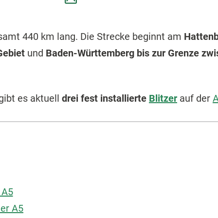
esamt 440 km lang. Die Strecke beginnt am
Hattenb
Gebiet
und
Baden-Württemberg bis zur Grenze zwi
ibt es aktuell
drei fest installierte
Blitzer
auf der
A
r A5
der A5