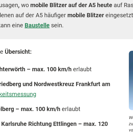
zusagen
,
wo
mobile Blitzer auf der A5 heute
auf Ras
 denen auf der A5 häufiger
mobile Blitzer
eingesetzt
 kann eine
Baustelle
sein.
ne
Übersicht:
chterwörth – max. 100 km/h
erlaubt
riedberg und Nordwestkreuz Frankfurt am
keitsmessung
lberg – max. 100 km/h
erlaubt
Wo
Karlsruhe Richtung Ettlingen – max. 120
zu
vo