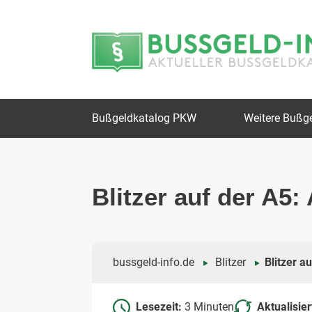
Zum
Zur
Inhalt
Navigation
springen
springen
Bußgeldkatalog PKW
Weitere Bußg
Blitzer auf der A5:
bussgeld-info.de
Blitzer
Blitzer a
Lesezeit:
3 Minuten
Aktualisie