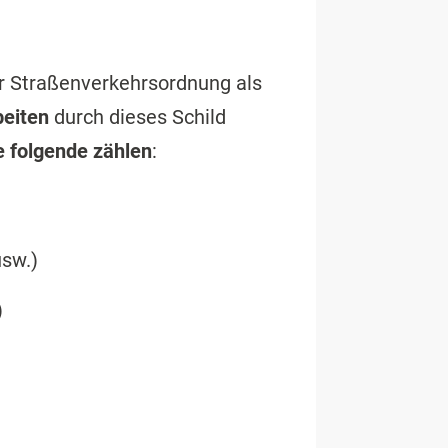
r Straßenverkehrsordnung als
beiten
durch dieses Schild
e folgende zählen
:
usw.)
)