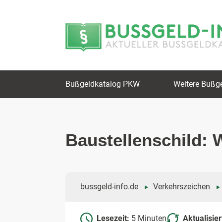
Zum
Zur
Inhalt
Navigation
springen
springen
Bußgeldkatalog PKW
Weitere Bußg
Baustellenschild: 
bussgeld-info.de
Verkehrszeichen
Lesezeit:
5 Minuten
Aktualisie