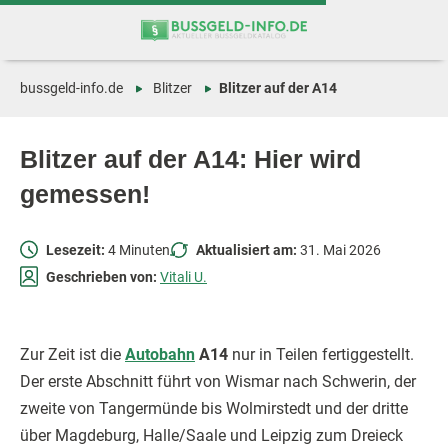
Zum
Zur
Inhalt
Navigation
springen
springen
bussgeld-info.de
Blitzer
Blitzer auf der A14
Blitzer auf der A14: Hier wird
gemessen!
Lesezeit:
4 Minuten
Aktualisiert am:
31. Mai 2026
Geschrieben von:
Vitali U.
Zur Zeit ist die
Autobahn
A14
nur in Teilen fertiggestellt.
Der erste Abschnitt führt von Wismar nach Schwerin, der
zweite von Tangermünde bis Wolmirstedt und der dritte
über Magdeburg, Halle/Saale und Leipzig zum Dreieck