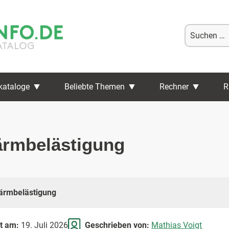
Suche
nach:
kataloge
Beliebte Themen
Rechner
R
ärmbelästigung
ärmbelästigung
rt am:
19. Juli 2026
Geschrieben von:
Mathias Voigt