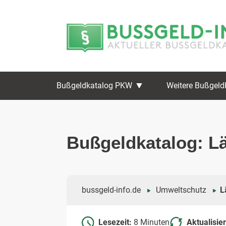
Zum
Zur
Inhalt
Navigation
springen
springen
Bußgeldkatalog PKW
Weitere Bußgeld
Bußgeldkatalog: L
bussgeld-info.de
Umweltschutz
L
Lesezeit:
8 Minuten
Aktualisie