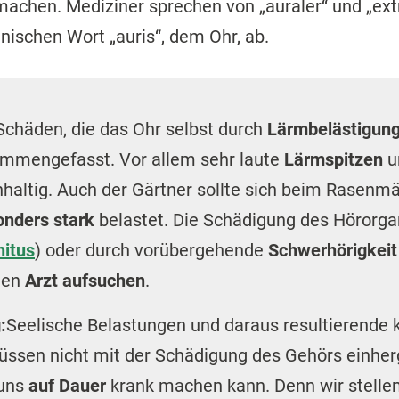
achen. Mediziner sprechen von „auraler“ und „ext
inischen Wort „auris“, dem Ohr, ab.
 Schäden, die das Ohr selbst durch
Lärmbelästigun
ammengefasst. Vor allem sehr laute
Lärmspitzen
u
haltig. Auch der Gärtner sollte sich beim Rasenm
onders stark
belastet. Die Schädigung des Hörorgan
nitus
) oder durch vorübergehende
Schwerhörigkei
inen
Arzt aufsuchen
.
:
Seelische Belastungen und daraus resultierende
ssen nicht mit der Schädigung des Gehörs einherg
 uns
auf Dauer
krank machen kann. Denn wir stellen 