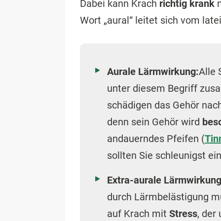
Dabei kann Krach
richtig krank
m
Wort „aural“ leitet sich vom late
Aurale Lärmwirkung:
Alle
unter diesem Begriff zus
schädigen das Gehör nach
denn sein Gehör wird
bes
andauerndes Pfeifen (
Tin
sollten Sie schleunigst e
Extra-aurale Lärmwirkung
durch Lärmbelästigung mü
auf Krach mit
Stress
, der