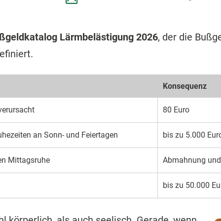
ßgeldkatalog Lärmbelästigung 2026
, der die Bußg
finiert.
Konsequenz
verursacht
80 Euro
uhezeiten an Sonn- und Feiertagen
bis zu 5.000 Eur
en Mittagsruhe
Abmahnung und 
bis zu 50.000 Eu
hl körperlich, als auch seelisch. Gerade, wenn