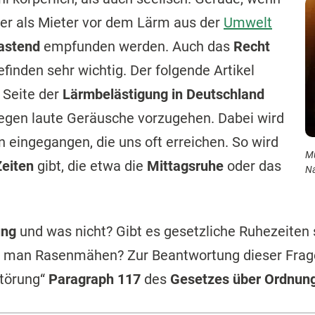
er als Mieter vor dem Lärm aus der
Umwelt
lastend
empfunden werden. Auch das
Recht
finden sehr wichtig. Der folgende Artikel
n Seite der
Lärmbelästigung in Deutschland
egen laute Geräusche vorzugehen. Dabei wird
eingegangen, die uns oft erreichen. So wird
Mu
Zeiten
gibt, die etwa die
Mittagsruhe
oder das
N
ung
und was nicht? Gibt es gesetzliche Ruhezeiten
f man Rasenmähen? Zur Beantwortung dieser Frage
törung“
Paragraph 117
des
Gesetzes über Ordnung