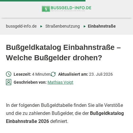
Zum
Zur
Inhalt
Navigation
springen
springen
bussgeld-info.de
Straßenbenutzung
Einbahnstraße
Bußgeldkatalog Einbahnstraße –
Welche Bußgelder drohen?
Lesezeit:
4 Minuten
Aktualisiert am:
23. Juli 2026
Geschrieben von:
Mathias Voigt
In der folgenden Bußgeldtabelle finden Sie alle Verstöße
und die zu zahlenden Bußgelder, die der
Bußgeldkatalog
Einbahnstraße 2026
definiert.