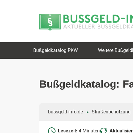
Zum
Zur
Inhalt
Navigation
springen
springen
Bußgeldkatalog PKW
Weitere Bußgeld
Bußgeldkatalog: F
bussgeld-info.de
Straßenbenutzung
Lesezeit:
4 Minuten
Aktualisie