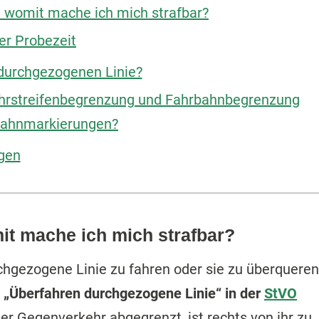
d womit mache ich mich strafbar?
er Probezeit
r durchgezogenen Linie?
hrstreifenbegrenzung und Fahrbahnbegrenzung
bahnmarkierungen?
gen
it mache ich mich strafbar?
urchgezogene Linie zu fahren oder sie zu überqueren
d
„Überfahren durchgezogene Linie“ in der
StVO
der Gegenverkehr abgegrenzt, ist rechts von ihr zu