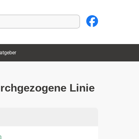
atgeber
urchgezogene Linie
h