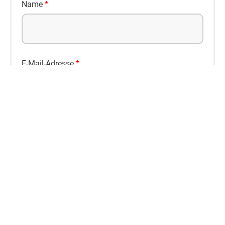
Name
*
E-Mail-Adresse
*
Bußgeldkatalog PDF
Datenschutzerklärung