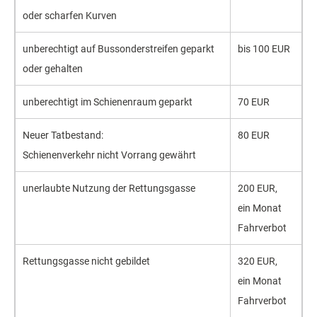
oder scharfen Kurven
un­berecht­igt auf Bus­sonder­streifen ge­parkt
bis 100 EUR
oder ge­halten
un­berecht­igt im Schienen­raum ge­parkt
70 EUR
Neuer Tat­bestand:
80 EUR
Schienen­verkehr nicht Vor­rang ge­währt
un­erlaubte Nutzung der Rettungs­gasse
200 EUR,
ein Monat
Fahr­verbot
Rettungs­gasse nicht ge­bildet
320 EUR,
ein Monat
Fahr­verbot