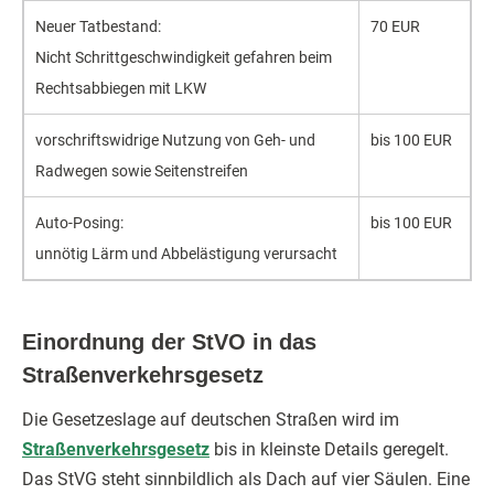
Neuer Tat­bestand:
70 EUR
Nicht Schritt­geschwind­igkeit ge­fahren beim
Rechts­abbiegen mit LKW
vor­schrifts­widrige Nutz­ung von Geh- und
bis 100 EUR
Rad­wegen sowie Seiten­streifen
Auto-Posing:
bis 100 EUR
un­nötig Lärm und Ab­belästig­ung ver­ursacht
Einordnung der StVO in das
Straßenverkehrsgesetz
Die Gesetzeslage auf deutschen Straßen wird im
Straßenverkehrsgesetz
bis in kleinste Details geregelt.
Das StVG steht sinnbildlich als Dach auf vier Säulen. Eine