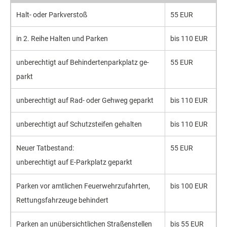
Halt- oder Park­verstoß
55 EUR
in 2. Reihe Halten und Parken
bis 110 EUR
un­berecht­igt auf Be­hinderten­park­platz ge­
55 EUR
parkt
un­berecht­igt auf Rad- oder Geh­weg ge­parkt
bis 110 EUR
un­berecht­igt auf Schutz­steifen ge­halten
bis 110 EUR
Neuer Tat­bestand:
55 EUR
un­berecht­igt auf E-Park­platz ge­parkt
Parken vor amt­lichen Feuer­wehr­zufahrten,
bis 100 EUR
Rettungs­fahr­zeuge behindert
Parken an unüber­sicht­lichen Straßen­stellen
bis 55 EUR