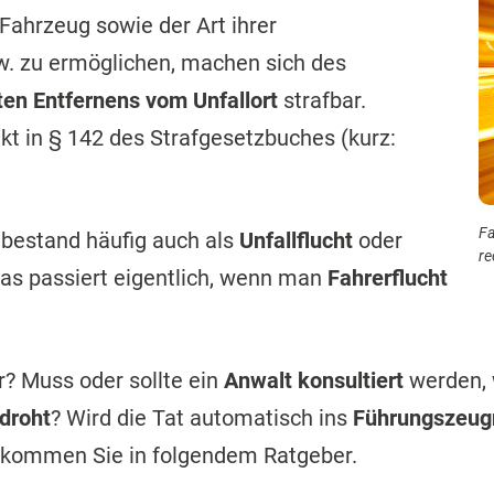
Fahrzeug sowie der Art ihrer
w. zu ermöglichen, machen sich des
ten Entfernens vom Unfallort
strafbar.
ikt in § 142 des Strafgesetzbuches (kurz:
Fa
bestand häufig auch als
Unfallflucht
oder
re
as passiert eigentlich, wenn man
Fahrerflucht
r? Muss oder sollte ein
Anwalt konsultiert
werden, 
droht
? Wird die Tat automatisch ins
Führungszeugn
ekommen Sie in folgendem Ratgeber.