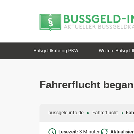
Zum
Zur
Inhalt
Navigation
springen
springen
Bußgeldkatalog PKW
Weitere Bußgeld
Fahrerflucht bega
bussgeld-info.de
Fahrerflucht
Fah
Lesezeit:
3 Minuten
Aktualisie