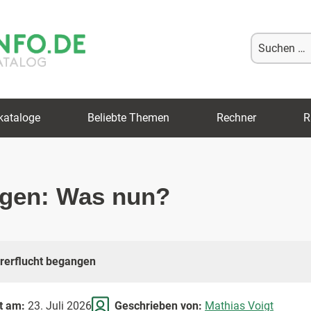
Suche
nach:
kataloge
Beliebte Themen
Rechner
R
ngen: Was nun?
rerflucht begangen
rt am:
23. Juli 2026
Geschrieben von:
Mathias Voigt