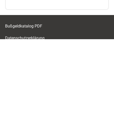
Bußgeldkatalog PDF
Datenschutzerklärung
Impressum
Über uns
Haftungsausschluss
© 2026 Bussgeld-Info.de | Alle Angaben ohne Gewähr