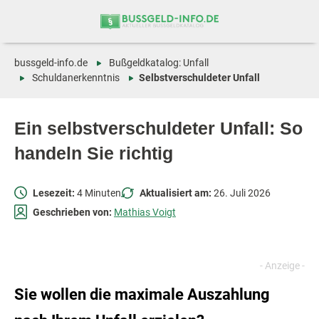
Zum
Zur
Inhalt
Navigation
springen
springen
bussgeld-info.de
Bußgeldkatalog: Unfall
Schuldanerkenntnis
Selbstverschuldeter Unfall
Ein selbstverschuldeter Unfall: So
handeln Sie richtig
Lesezeit:
4 Minuten
Aktualisiert am:
26. Juli 2026
Geschrieben von:
Mathias Voigt
Sie wollen die maximale Auszahlung