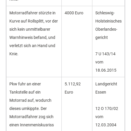
Motorrad­fahrer stürzte in
4000 Euro
Schleswig-
Kurve auf Rollsplitt, vor der
Holsteinisches
sich kein unmittel­barer
Oberlandes­
Warn­hinweis befand, und
gericht
verletzt sich an Hand und
Knie.
7 U 143/14
vom
18.06.2015
Pkw fuhr an einer
5.112,92
Landgericht
Tankstelle auf ein
Euro
Essen
Motorrad auf, wodurch
dieses umkippte. Der
12 O 170/02
Motorrad­fahrer zog sich
vom
einen Innen­menis­kusriss
12.03.2004