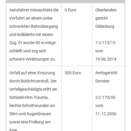
Autofahrer missachtete die
0 Euro
Oberlandes­
Vorfahrt an einem unbe­
gericht
schrankten Bahn­übergang
Oldenburg
und kollidierte mit einem
Zug. Er wurde 50 m mitge­
1 U 113/13
schleift und zog sich
vom
schwere Verlet­zungen zu.
19.06.2014
Unfall auf einer Kreuzung
500 Euro
Amtsgericht
durch Rotlicht­­verstoß. Der
Dorsten
Unfall­geschädigte erlitt ein
Schädel-Hirn-Trauma,
3 C 170/06
leichte Schnitt­wunden an
vom
Stirn und Augenbrauen
11.12.2006
sowie eine Prellung am
Knie.