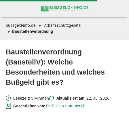
Zum
Zur
Inhalt
Navigation
springen
springen
bussgeld-info.de
Arbeitsschutzgesetz
Baustellenverordnung
Baustellenverordnung
(BaustellV): Welche
Besonderheiten und welches
Bußgeld gibt es?
Lesezeit:
3 Minuten
Aktualisiert am:
22. Juli 2026
Geschrieben von:
Dr. Philipp Hammerich