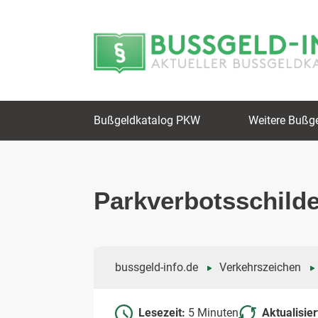
Zum
Zur
Inhalt
Navigation
springen
springen
Bußgeldkatalog PKW
Weitere Bußg
Parkverbotsschilde
bussgeld-info.de
Verkehrszeichen
Lesezeit:
5 Minuten
Aktualisie