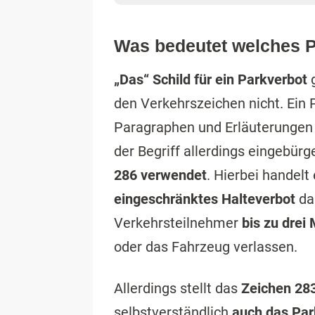
Was bedeutet welches P
„Das“ Schild für ein Parkverbot
g
den Verkehrszeichen nicht. Ein 
Paragraphen und Erläuterunge
der Begriff allerdings eingebürg
286 verwendet
. Hierbei handelt
eingeschränktes Halteverbot
dar
Verkehrsteilnehmer
bis zu drei
oder das Fahrzeug verlassen.
Allerdings stellt das
Zeichen 28
selbstverständlich
auch das Par