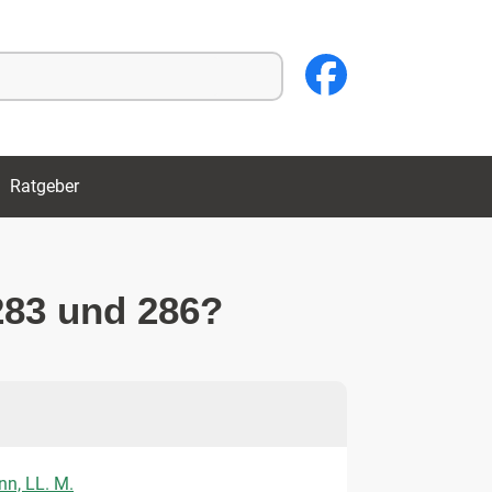
Ratgeber
283 und 286?
nn, LL. M.