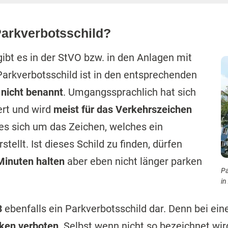
arkverbotsschild?
ibt es in der StVO bzw. in den Anlagen mit
Parkverbotsschild ist in den entsprechenden
n
nicht benannt
. Umgangssprachlich hat sich
ert und wird
meist für das Verkehrszeichen
 es sich um das Zeichen, welches ein
stellt. Ist dieses Schild zu finden, dürfen
 Minuten halten
aber eben nicht länger parken
Pa
in
3
ebenfalls ein Parkverbotsschild dar. Denn bei ein
ken verboten
. Selbst wenn nicht so bezeichnet wi