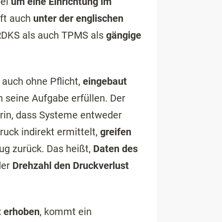
bei
um eine Einrichtung im
oft auch
unter der englischen
RDKS als auch TPMS als
gängige
auch ohne Pflicht,
eingebaut
n seine Aufgabe erfüllen. Der
rin, dass Systeme entweder
ruck indirekt ermittelt,
greifen
g zurück. Das heißt,
Daten des
der
Drehzahl den Druckverlust
t erhoben
, kommt ein