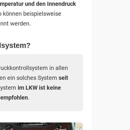
mperatur und den Innendruck
o können beispielsweise
nnt werden.
llsystem?
ruckkontrollsystem in allen
sen ein solches System
seit
lsystem
im LKW ist keine
s empfohlen
.