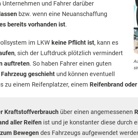
en Unternehmen und Fahrer darüber
lassen
bzw. wenn eine Neuanschaffung
es bereits vorhanden ist
.
rollsystem im LKW
keine Pflicht ist
, kann es
laufen
, sich der Luftdruck plötzlich vermindert
Au
 auftreten
. So haben Fahrer einen guten
si
 Fahrzeug geschieht
und können eventuell
es zu einem Reifenplatzer, einem
Reifenbrand oder 
r Kraftstoffverbrauch
über einen angemessenen
R
and aller Reifen
ist und je konstanter diese durch e
s zum Bewegen
des Fahrzeugs aufgewendet werde