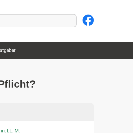
atgeber
Pflicht?
nn, LL. M.