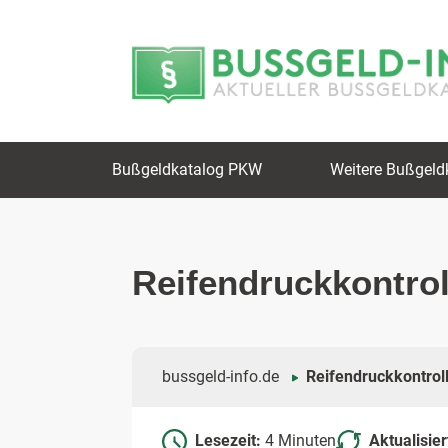
Zum
Zur
Inhalt
Navigation
springen
springen
Bußgeldkatalog PKW
Weitere Bußgeld
Reifendruckkontrol
bussgeld-info.de
Reifendruckkontroll
Lesezeit:
4 Minuten
Aktualisie