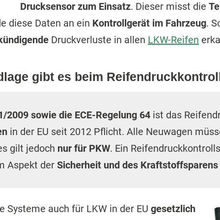
Drucksensor zum Einsatz
. Dieser misst die
Te
de diese Daten an ein
Kontrollgerät im Fahrzeug
. S
nkündigende
Druckverluste in allen
LKW-Reifen
erka
dlage gibt es beim Reifendruckkontro
1/2009 sowie die ECE-Regelung 64
ist das Reifend
en
in der EU seit 2012 Pflicht. Alle Neuwagen müs
es gilt jedoch
nur für PKW
. Ein Reifendruckkontrol
em Aspekt der
Sicherheit und des Kraftstoffsparen
ese Systeme auch für LKW in der EU
gesetzlich