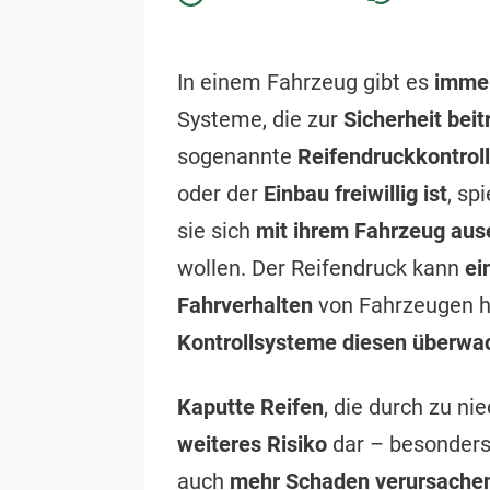
In einem Fahrzeug gibt es
immer
Systeme, die zur
Sicherheit beit
sogenannte
Reifendruckkontrol
oder der
Einbau freiwillig ist
, sp
sie sich
mit ihrem Fahrzeug aus
wollen. Der Reifendruck kann
ei
Fahrverhalten
von Fahrzeugen ha
Kontrollsysteme diesen überwa
Kaputte Reifen
, die durch zu n
weiteres Risiko
dar – besonders
auch
mehr Schaden verursache