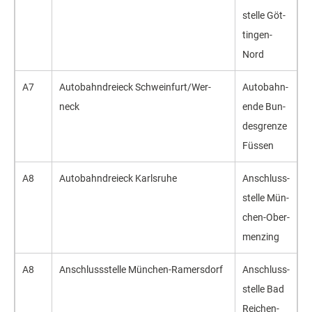
stel­le Göt­
tin­gen-
Nord
A7
Auto­bahn­drei­eck Schwein­furt/Wer­
Auto­bahn­
neck
ende Bun­
des­gren­ze
Füs­sen
A8
Auto­bahn­drei­eck Karls­ru­he
An­schluss­
stel­le Mün­
chen-Ober­
men­zing
A8
An­schluss­stel­le Mün­chen-Ra­mers­dorf
An­schluss­
stel­le Bad
Rei­chen­