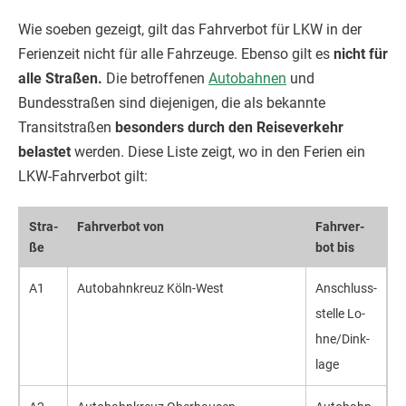
Wie soeben gezeigt, gilt das Fahrverbot für LKW in der
Ferienzeit nicht für alle Fahrzeuge. Ebenso gilt es
nicht für
alle Straßen.
Die betroffenen
Autobahnen
und
Bundesstraßen sind diejenigen, die als bekannte
Transitstraßen
besonders durch den Reiseverkehr
belastet
werden. Diese Liste zeigt, wo in den Ferien ein
LKW-Fahrverbot gilt:
Stra­
Fahr­ver­bot von
Fahr­ver­
ße
bot bis
A1
Auto­bahn­kreuz Köln-West
An­schluss­
stel­le Lo­
hne/Dink­
lage