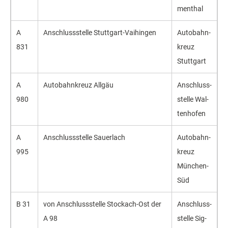
men­thal
A
An­schluss­stel­le Stutt­gart-Vai­hin­gen
Auto­bahn­
831
kreuz
Stutt­gart
A
Auto­bahn­kreuz All­gäu
An­schluss­
980
stel­le Wal­
ten­ho­fen
A
Ans­chluss­stel­le Sau­er­lach
Auto­bahn­
995
kreuz
Mün­chen-
Süd
B 31
von An­schluss­stel­le Sto­ckach-Ost der
An­schluss­
A 98
stel­le Sig­