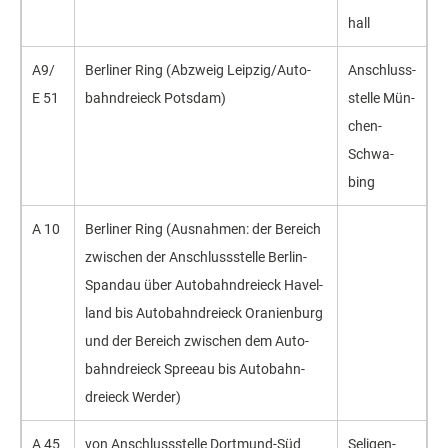
hall
A9/
Ber­li­ner Ring (Ab­zweig Leip­zig/Auto­
An­schluss­
E 51
bahn­drei­eck Pots­dam)
stel­le Mün­
chen-
Schwa­
bing
A 10
Ber­li­ner Ring (Aus­nah­men: der Be­reich
zwi­schen der An­schluss­stel­le Ber­lin-
Span­dau ü­ber Auto­bahn­drei­eck Ha­vel­
land bis Auto­bahn­drei­eck Ora­nien­burg
und der Be­reich zwi­schen dem Auto­
bahn­drei­eck Spree­au bis Auto­bahn­
drei­eck Wer­der)
A 45
von An­schluss­stel­le Dort­mund-Süd
Se­li­gen­