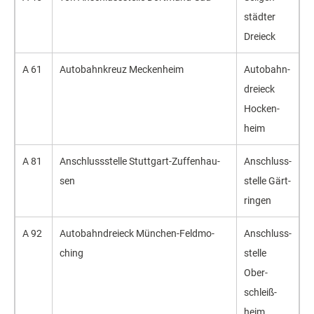
städt­er
Drei­eck
A 61
Auto­bahn­kreuz Me­cken­heim
Auto­bahn­
drei­eck
Ho­cken­
heim
A 81
An­schluss­stel­le Stutt­gart-Zuf­fen­hau­
An­schluss­
sen
stel­le Gärt­
rin­gen
A 92
Auto­bahn­drei­eck Mün­chen-Feld­mo­
Ans­chluss­
ching
stel­le
Ober­
schleiß­
heim