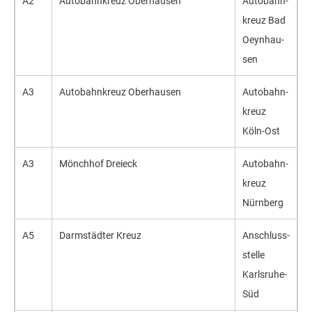
A2
Auto­bahn­kreuz Ober­hau­sen
Auto­bahn­
kreuz Bad
Oeyn­hau­
sen
A3
Auto­bahn­kreuz Ober­hausen
Auto­bahn­
kreuz
Köln-Ost
A3
Mönch­hof Drei­eck
Auto­bahn­
kreuz
Nürn­berg
A5
Darm­städ­ter Kreuz
An­schluss­
stel­le
Karls­ruhe-
Süd