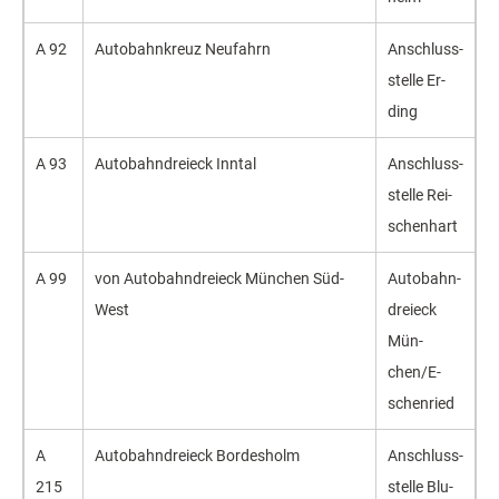
A 92
Auto­bahn­kreuz Neu­fahrn
An­schluss­
stel­le Er­
ding
A 93
Auto­bahn­drei­eck Inn­tal
An­schluss­
stel­le Rei­
schen­hart
A 99
von Auto­bahn­drei­eck Mün­chen Süd-
Auto­bahn­
West
drei­eck
Mün­
chen/E­
schen­ried
A
Auto­bahn­drei­eck Bor­des­holm
An­schluss­
215
stel­le Blu­