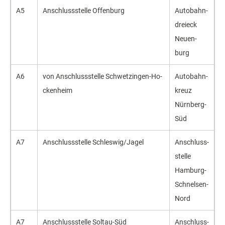
A5
An­schluss­stel­le Of­fen­burg
Auto­bahn­
drei­eck
Neu­en­
burg
A6
von An­schluss­stel­le Schwet­zin­gen-Ho­
Auto­bahn­
cken­heim
kreuz
Nürn­berg-
Süd
A7
An­schluss­stel­le Schles­wig/Ja­gel
An­schluss­
stel­le
Ham­burg-
Schnel­sen-
Nord
A7
An­schluss­stel­le Sol­tau-Süd
Anschluss­