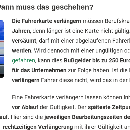
 Wann muss das geschehen?
Die Fahrerkarte verlängern
müssen Berufskraf
Jahren
, denn länger ist eine Karte nicht gült
versäumt
, darf mit einer abgelaufenen Fahre
werden
. Wird dennoch mit einer ungültigen o
gefahren
, kann dies
Bußgelder bis zu 250 Eu
für das Unternehmen
zur Folge haben. Ist die
verlängern
Fahrer diese nicht, wird das in der
Eine Fahrerkarte verlängern lassen können I
vor Ablauf
der Gültigkeit. Der
späteste Zeitpu
auf
. Hier sind die
jeweiligen Bearbeitungszeiten d
er
rechtzeitigen Verlängerung
mit ihrer Gültigkeit a