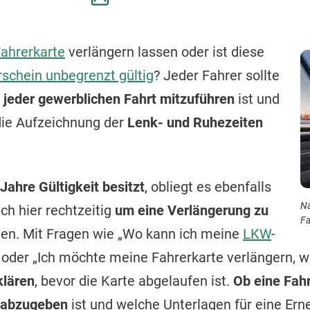
ahrerkarte
verlängern lassen oder ist diese
rschein unbegrenzt gültig
? Jeder Fahrer sollte
i
jeder gewerblichen Fahrt mitzuführen
ist und
die Aufzeichnung der
Lenk- und Ruhezeiten
 Jahre Gültigkeit besitzt
, obliegt es ebenfalls
Na
ch hier rechtzeitig
um eine Verlängerung zu
Fa
en. Mit Fragen wie „Wo kann ich meine
LKW
-
 oder „Ich möchte meine Fahrerkarte verlängern, wa
klären
, bevor die Karte abgelaufen ist.
Ob eine Fahr
h abzugeben
ist und welche Unterlagen für eine Ern