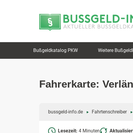
Zum
Zur
Inhalt
Navigation
springen
springen
Bußgeldkatalog PKW
Weitere Bußgeld
Fahrerkarte: Verlän
bussgeld-info.de
Fahrtenschreiber
Lesezeit:
4 Minuten
Aktualisie