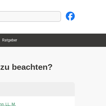
Ratgeber
i zu beachten?
nn, LL. M.