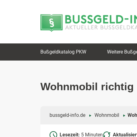
Zum
Zur
Inhalt
Navigation
springen
springen
Bußgeldkatalog PKW
Weitere Bußg
Wohnmobil richtig 
bussgeld-info.de
Wohnmobil
Woh
Lesezeit:
5 Minuten
Aktualisie