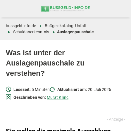
Zum
Zur
Inhalt
Navigation
springen
springen
bussgeld-info.de
Bußgeldkatalog: Unfall
Schuldanerkenntnis
Auslagenpauschale
Was ist unter der
Auslagenpauschale zu
verstehen?
Lesezeit:
5 Minuten
Aktualisiert am:
20. Juli 2026
Geschrieben von:
Murat Kilinc