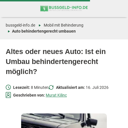
Zum
Zur
Inhalt
Navigation
springen
springen
bussgeld-info.de
Mobil mit Behinderung
Auto behindertengerecht umbauen
Altes oder neues Auto: Ist ein
Umbau behindertengerecht
möglich?
Lesezeit:
8 Minuten
Aktualisiert am:
16. Juli 2026
Geschrieben von:
Murat Kilinc