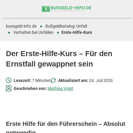
Zum
Zur
Inhalt
Navigation
springen
springen
bussgeld-info.de
Bußgeldkatalog: Unfall
Verhalten bei Unfällen
Erste-Hilfe-Kurs
Der Erste-Hilfe-Kurs – Für den
Ernstfall gewappnet sein
Lesezeit:
7 Minuten
Aktualisiert am:
24. Juli 2026
Geschrieben von:
Mathias Voigt
Erste Hilfe für den Führerschein – Absolut
notwendig