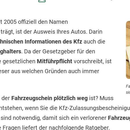
it 2005 offiziell den Namen
trägt, ist der Ausweis Ihres Autos. Darin
chnischen Informationen des Kfz
auch die
ghalters
. Da der Gesetzgeber für den
e gesetzlichen
Mitführpflicht
vorschreibt, ist
ieser aus welchen Gründen auch immer
Fa
si
 der
Fahrzeugschein plötzlich weg
ist? Muss
tstehen, wenn Sie die Kfz-Zulassungsbescheinigun
n
sind notwendig, damit sich ein verlorener
Fahrzeu
 Fragen liefert der nachfolgende Ratgeber.