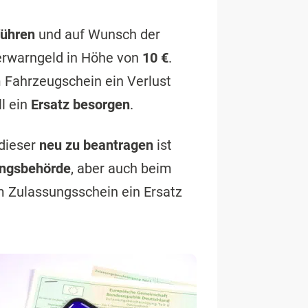
führen
und auf Wunsch der
Verwarngeld in Höhe von
10 €
.
m Fahrzeugschein ein Verlust
ll ein
Ersatz besorgen
.
 dieser
neu zu beantragen
ist
ungsbehörde
, aber auch beim
m Zulassungsschein ein Ersatz