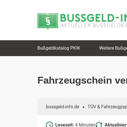
Zum
Zur
Inhalt
Navigation
springen
springen
Bußgeldkatalog PKW
Weitere Bußg
Fahrzeugschein ve
bussgeld-info.de
TÜV & Fahrzeugpap
Lesezeit:
4 Minuten
Aktualisie