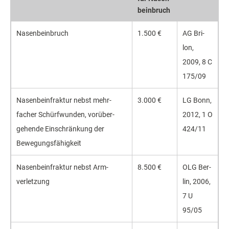
bein­bruch
Nasenbein­bruch
1.500 €
AG Bri­
lon,
2009, 8 C
175/09
Nasenbein­fraktur nebst mehr­
3.000 €
LG Bonn,
facher Schürf­wunden, vorüber­
2012, 1 O
gehende Einschrän­kung der
424/11
Bewegungs­fähigkeit
Nasenbein­fraktur nebst Arm­
8.500 €
OLG Ber­
verletzung
lin, 2006,
7 U
95/05