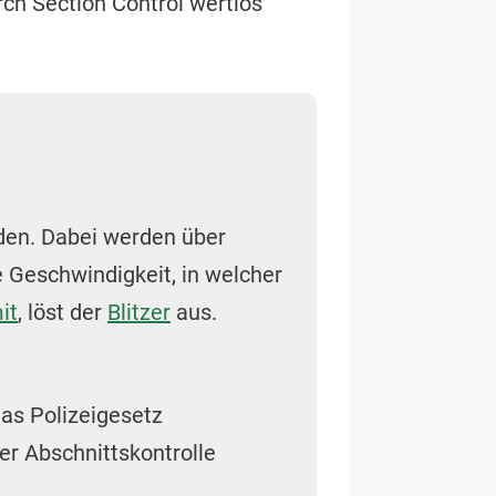
ch Section Control wertlos
den. Dabei werden über
e Geschwindigkeit, in welcher
it
, löst der
Blitzer
aus.
das Polizeigesetz
per Abschnittskontrolle