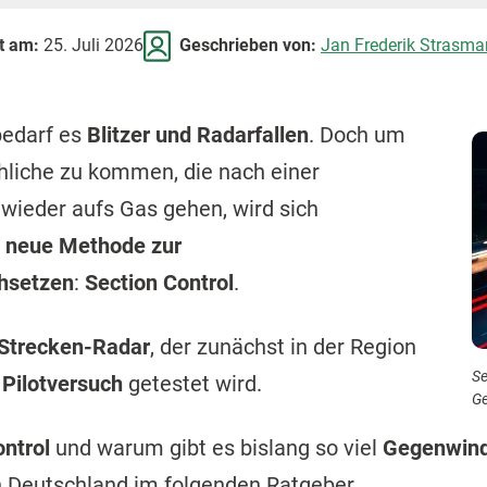
rt am:
25. Juli 2026
Geschrieben von:
Jan Frederik Strasma
bedarf es
Blitzer und Radarfallen
. Doch um
hliche zu kommen, die nach einer
wieder aufs Gas gehen, wird sich
e
neue Methode zur
hsetzen
:
Section Control
.
Strecken-Radar
, der zunächst in der Region
Se
 Pilotversuch
getestet wird.
Ge
ontrol
und warum gibt es bislang so viel
Gegenwin
n Deutschland im folgenden Ratgeber.