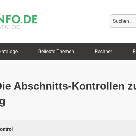
Suche
nach:
kataloge
Beliebte Themen
Rechner
R
Die Abschnitts-Kontrollen z
g
ontrol