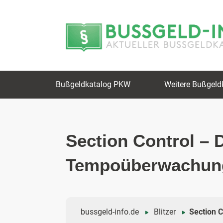
Zum
Zur
Inhalt
Navigation
springen
springen
Bußgeldkatalog PKW
Weitere Bußgeld
Section Control – 
Tempoüberwachun
bussgeld-info.de
Blitzer
Section C