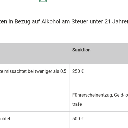
ten
in Bezug auf Alkohol am Steuer unter 21 Jahr
Sank­tion
ze missachtet bei (weniger als 0,5
250 €
Führer­schein­entzug, Geld- o
trafe
achtet
500 €