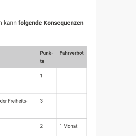
en kann
folgende Konsequenzen
Punk­
Fahrverbot
te
1
der Freiheits­
3
2
1 Monat