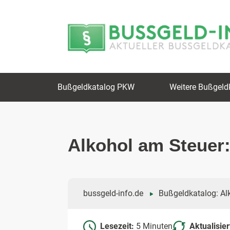
Zum
Zur
Inhalt
Navigation
springen
springen
Bußgeldkatalog PKW
Weitere Bußgeld
Alkohol am Steuer
bussgeld-info.de
Bußgeldkatalog: Al
Lesezeit:
5 Minuten
Aktualisie