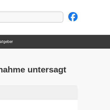
atgeber
snahme untersagt