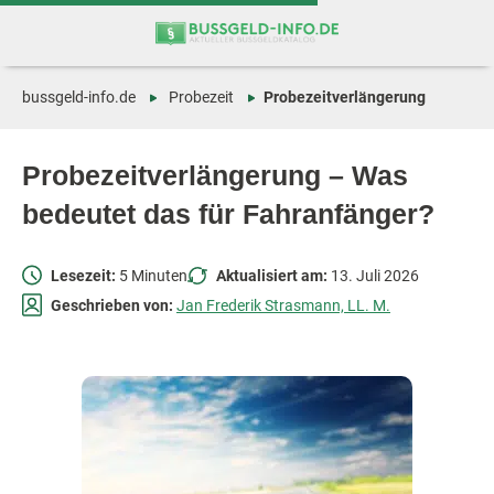
Zum
Zur
Inhalt
Navigation
springen
springen
bussgeld-info.de
Probezeit
Probezeitverlängerung
Probezeitverlängerung – Was
bedeutet das für Fahranfänger?
Lesezeit:
5 Minuten
Aktualisiert am:
13. Juli 2026
Geschrieben von:
Jan Frederik Strasmann, LL. M.