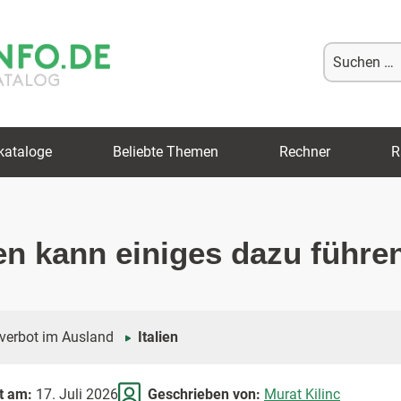
Suche
nach:
kataloge
Beliebte Themen
Rechner
R
ien kann einiges dazu führe
verbot im Ausland
Italien
rt am:
17. Juli 2026
Geschrieben von:
Murat Kilinc