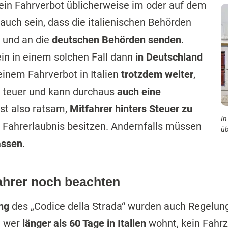
ein Fahrverbot üblicherweise im oder auf dem
 auch sein, dass die italienischen Behörden
und an die
deutschen Behörden senden
.
in in einem solchen Fall dann
in Deutschland
einem Fahrverbot in Italien
trotzdem weiter
,
t teuer und kann durchaus
auch eine
 ist also ratsam,
Mitfahrer hinters Steuer zu
In
ge Fahrerlaubnis besitzen. Andernfalls müssen
üb
assen
.
ahrer noch beachten
ng
des „Codice della Strada“ wurden auch Regelun
, wer
länger als 60 Tage in Italien
wohnt, kein Fahr