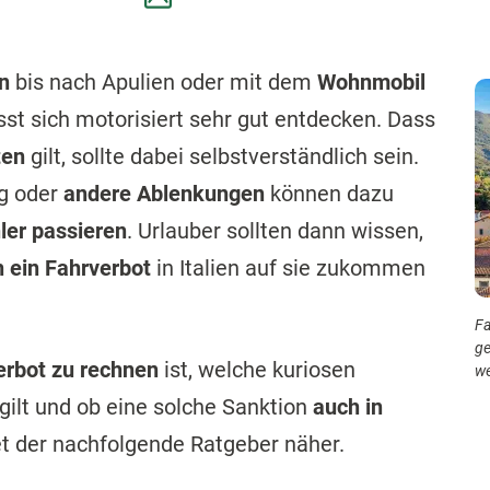
n
bis nach Apulien oder mit dem
Wohnmobil
ässt sich motorisiert sehr gut entdecken. Dass
ten
gilt, sollte dabei selbstverständlich sein.
g oder
andere Ablenkungen
können dazu
ler passieren
. Urlauber sollten dann wissen,
 ein Fahrverbot
in Italien auf sie zukommen
Fa
ge
erbot zu rechnen
ist, welche kuriosen
we
ilt und ob eine solche Sanktion
auch in
tet der nachfolgende Ratgeber näher.