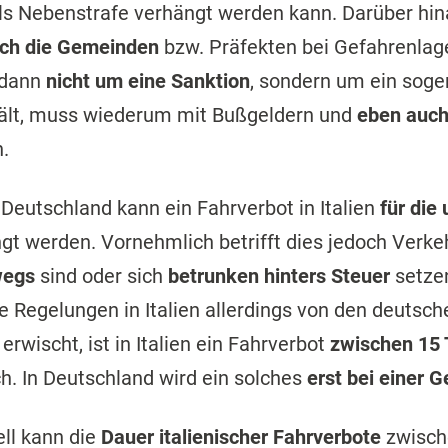
ls Nebenstrafe verhängt werden kann. Darüber hina
rch die Gemeinden
bzw. Präfekten bei Gefahrenla
 dann
nicht um eine Sanktion
, sondern um ein sog
 hält, muss wiederum mit Bußgeldern und
eben auch
.
 Deutschland kann ein Fahrverbot in Italien
für die
gt werden. Vornehmlich betrifft dies jedoch Verke
wegs
sind oder sich
betrunken hinters Steuer
setzen
ie Regelungen in Italien allerdings von den deutsch
erwischt, ist in Italien ein Fahrverbot
zwischen 15
h. In Deutschland wird ein solches
erst bei einer 
ll kann die
Dauer italienischer Fahrverbote
zwisc