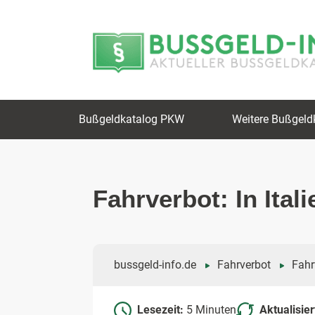
Zum
Zur
Inhalt
Navigation
springen
springen
Bußgeldkatalog PKW
Weitere Bußgeld
Fahrverbot: In Ital
bussgeld-info.de
Fahrverbot
Fahr
Lesezeit:
5 Minuten
Aktualisie