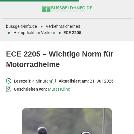
Zum
Zur
Inhalt
Navigation
springen
springen
bussgeld-info.de
Verkehrssicherheit
Helmpflicht im Verkehr
ECE 2205
ECE 2205 – Wichtige Norm für
Motorradhelme
Lesezeit:
4 Minuten
Aktualisiert am:
21. Juli 2026
Geschrieben von:
Murat Kilinc