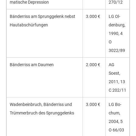
matische Depression
270/12
Bänderriss am Sprung­gelenk nebst
3.000 €
LG Ol­
Hautab­schürfungen
den­burg,
1990, 4
O
3022/89
Bänder­riss am Daumen
2.000 €
AG
Soest,
2011, 13
C 202/11
Waden­beinbruch, Bänderriss und
3.000 €
LG Bo­
Trümmer­bruch des Sprungge­lenks
chum,
2004, 5
O 66/03