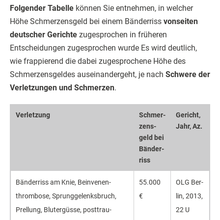
Folgender Tabelle
können Sie entnehmen, in welcher
Höhe Schmerzensgeld bei einem Bänderriss
vonseiten
deutscher Gerichte
zugesprochen in früheren
Entscheidungen zugesprochen wurde Es wird deutlich,
wie frappierend die dabei zugesprochene Höhe des
Schmerzensgeldes auseinandergeht, je nach
Schwere der
Verletzungen und Schmerzen
.
Verletzung
Schmer­
Ge­richt,
zens­
Jahr, Az.
geld bei
Bän­der­
riss
Bänderriss am Knie, Beinvenen­
55.000
OLG Ber­
thrombose, Sprungge­lenksbruch,
€
lin, 2013,
Prellung, Blutergüsse, posttrau­
22 U