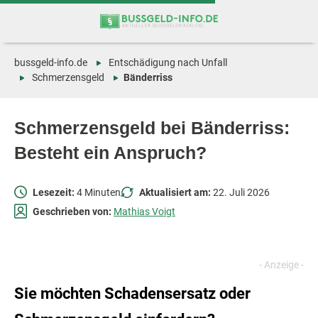
Zum
Zur
Inhalt
Navigation
springen
springen
bussgeld-info.de
Entschädigung nach Unfall
Schmerzensgeld
Bänderriss
Schmerzensgeld bei Bänderriss:
Besteht ein Anspruch?
Lesezeit:
4 Minuten
Aktualisiert am:
22. Juli 2026
Geschrieben von:
Mathias Voigt
Sie möchten Schadensersatz oder