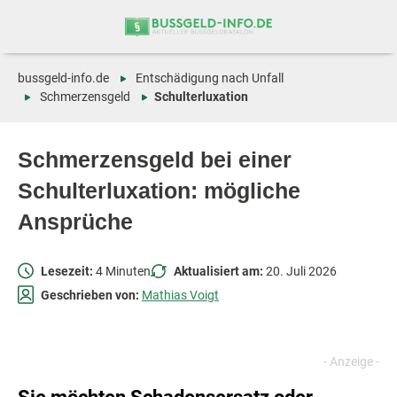
Zum
Zur
Inhalt
Navigation
springen
springen
bussgeld-info.de
Entschädigung nach Unfall
Schmerzensgeld
Schulterluxation
Schmerzensgeld bei einer
Schulterluxation: mögliche
Ansprüche
Lesezeit:
4 Minuten
Aktualisiert am:
20. Juli 2026
Geschrieben von:
Mathias Voigt