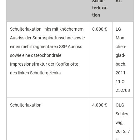
Schul­
Az.
ter­lux­a­
tion
Schulter­luxation links mit knöchernem
8.000 €
LG
Ausriss der Supraspina­tussehne sowie
Mön­
einen mehrfrag­mentären SSP Ausriss
chen­
sowie eine osteo­chondrale
glad­
Impressions­fraktur der Kopf­kalotte
bach,
des linken Schulter­gelenks
2011,
11 O
252/08
Schulter­luxation
4.000 €
OLG
Schles­
wig,
2012, 7