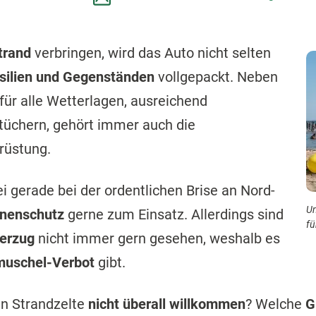
trand
verbringen, wird das Auto nicht selten
silien und Gegenständen
vollgepackt. Neben
 für alle Wetterlagen, ausreichend
üchern, gehört immer auch die
rüstung.
gerade bei der ordentlichen Brise an Nord-
Un
nnenschutz
gerne zum Einsatz. Allerdings sind
fü
berzug
nicht immer gern gesehen, weshalb es
muschel-Verbot
gibt.
en Strandzelte
nicht überall willkommen
? Welche
G