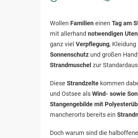
Wollen
Familien
einen
Tag am S
mit allerhand
notwendigen Uten
ganz viel
Verpflegung
, Kleidung
Sonnenschutz
und großen Handt
Strandmuschel
zur Standardaus
Diese
Strandzelte
kommen dabei 
und Ostsee als
Wind- sowie So
Stangengebilde mit Polyesterü
mancherorts bereits ein
Strand
Doch warum sind die halboffen