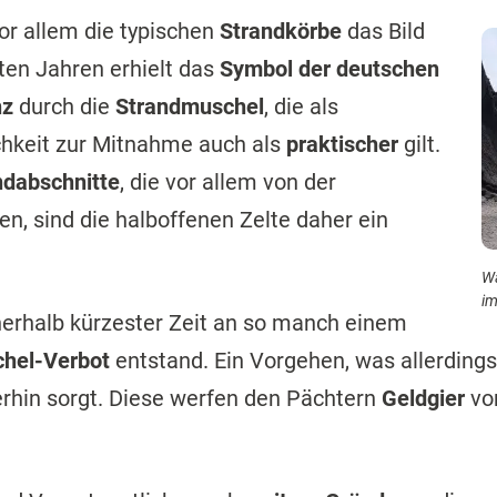
or allem die typischen
Strandkörbe
das Bild
zten Jahren erhielt das
Symbol der deutschen
nz
durch die
Strandmuschel
, die als
chkeit zur Mitnahme auch als
praktischer
gilt.
ndabschnitte
, die vor allem von der
en, sind die halboffenen Zelte daher ein
Wa
im
nerhalb kürzester Zeit an so manch einem
hel-Verbot
entstand. Ein Vorgehen, was allerding
erhin sorgt. Diese werfen den Pächtern
Geldgier
vor