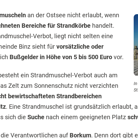
dmuscheln
an der Ostsee nicht erlaubt, wenn
hneten Bereiche für Strandkörbe
handelt.
ndmuschel-Verbot, liegt nicht selten eine
einde Binz sieht für
vorsätzliche oder
lich
Bußgelder in Höhe von 5 bis 500 Euro
vor.
esteht ein Strandmuschel-Verbot auch am
In
das Zelt zum Sonnenschutz nicht verzichten
St
cht bewirtschafteten Strandbereichen
tz
. Eine Strandmuschel ist grundsätzlich erlaubt, al
ss sich die
Suche
nach einem geeigneten Platz
sch
 die Verantwortlichen auf
Borkum
. Denn dort gibt 