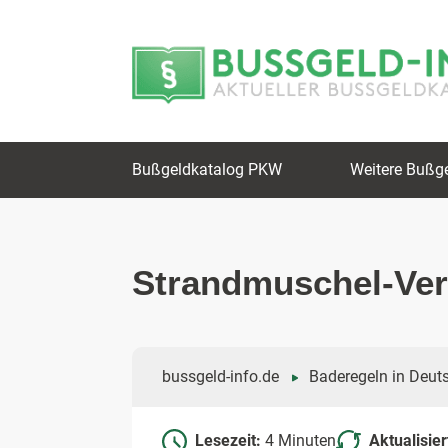
Zum
Zur
Inhalt
Navigation
springen
springen
Bußgeldkatalog PKW
Weitere Bußg
Strandmuschel-Ver
bussgeld-info.de
Baderegeln in Deut
Lesezeit:
4 Minuten
Aktualisie