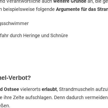
und Verantwortliche auch
weitere Gründe
an, die g
n beispielsweise folgende
Argumente für das Stra
ngsschwimmer
efahr durch Heringe und Schnüre
hel-Verbot?
nd Ostsee
vielerorts
erlaubt
, Strandmuscheln aufzub
e ihre Zelte aufschlagen. Denn dadurch vermeiden
eßen.