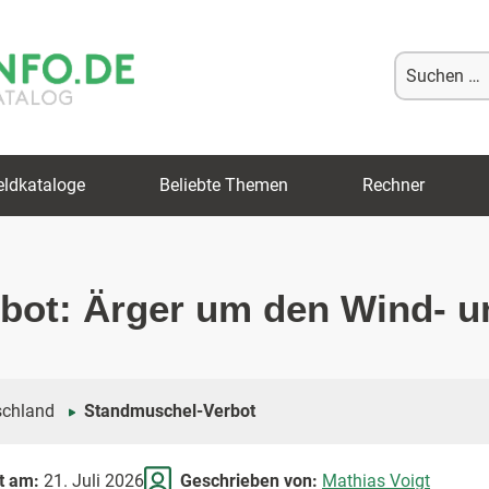
Suche
nach:
eldkataloge
Beliebte Themen
Rechner
bot: Ärger um den Wind- 
schland
Standmuschel-Verbot
rt am:
21. Juli 2026
Geschrieben von:
Mathias Voigt