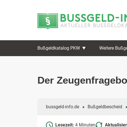
Zum
Zur
Inhalt
Navigation
springen
springen
Bußgeldkatalog PKW
Weitere Bußg
Der Zeugenfragebo
bussgeld-info.de
Bußgeldbescheid
Lesezeit:
4 Minuten
Aktualisie