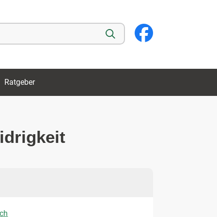
Ratgeber
drigkeit
ich