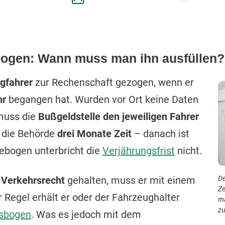
bogen: Wann muss man ihn ausfüllen?
gfahrer
zur Rechenschaft gezogen, wenn er
hr
begangen hat. Wurden vor Ort keine Daten
muss die
Bußgeldstelle den jeweiligen Fahrer
t die Behörde
drei Monate Zeit
– danach ist
gebogen unterbricht die
Verjährungsfrist
nicht.
De
s
Verkehrsrecht
gehalten, muss er mit einem
Ze
r Regel erhält er oder der Fahrzeughalter
ma
zu
sbogen
. Was es jedoch mit dem