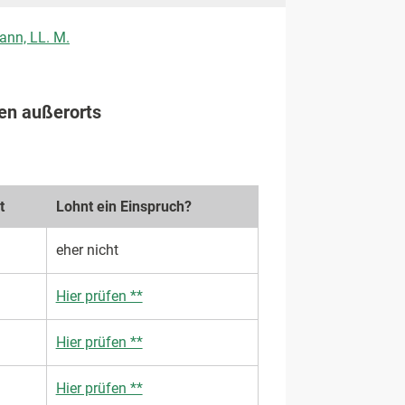
ann, LL. M.
gen außerorts
t
Lohnt ein Einspruch?
eher nicht
Hier prüfen **
Hier prüfen **
Hier prüfen **