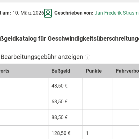
rt am:
10. März 2026
Geschrieben von:
Jan Frederik Strasm
Bußgeldkatalog für Geschwindigkeitsüberschreitun
d Bearbeitungsgebühr anzeigen
i
rorts
Bußgeld
Punkte
Fahr­verbo
48,50 €
68,50 €
88,50 €
128,50 €
1