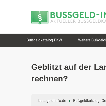
Zum
Zur
Inhalt
Navigation
springen
springen
Bußgeldkatalog PKW
Weitere Bußgeld
Geblitzt auf der L
rechnen?
bussgeld-info.de
Bußgeldkatalog: Ge