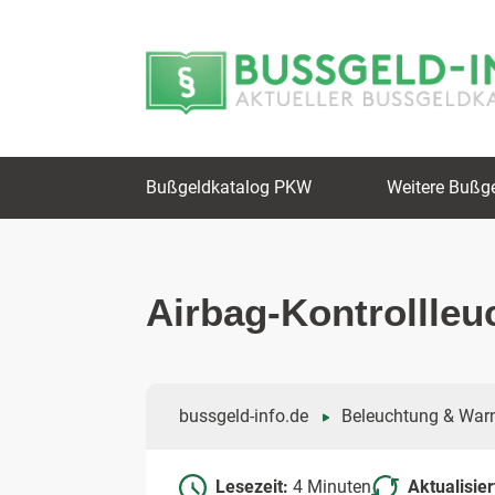
Zum
Zur
Inhalt
Navigation
springen
springen
Bußgeldkatalog PKW
Weitere Bußg
Airbag-Kontrollleu
bussgeld-info.de
Beleuchtung & War
Lesezeit:
4 Minuten
Aktualisie