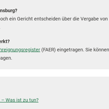
ensburg?
och ein Gericht entscheiden über die Vergabe von
.
erkt?
hreignungsregister
(FAER) eingetragen. Sie könne
ragen.
 – Was ist zu tun?