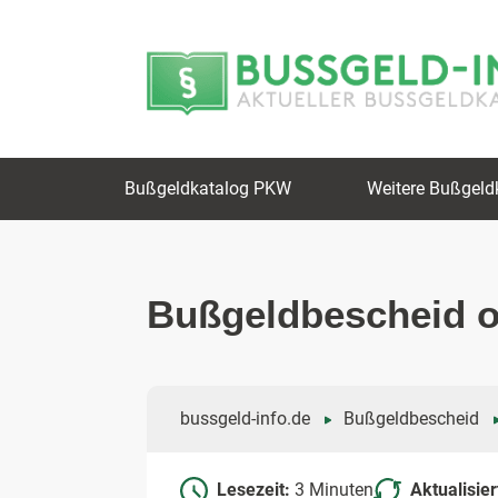
Zum
Zur
Inhalt
Navigation
springen
springen
Bußgeldkatalog PKW
Weitere Bußgeld
Bußgeldbescheid o
bussgeld-info.de
Bußgeldbescheid
Lesezeit:
3 Minuten
Aktualisie