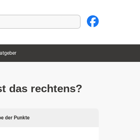
atgeber
t das rechtens?
e der Punkte