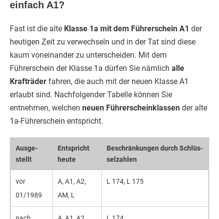
einfach A1?
Fast ist die alte
Klasse 1a mit dem Führerschein A1
der
heutigen Zeit zu verwechseln und in der Tat sind diese
kaum voneinander zu unterscheiden. Mit dem
Führerschein der Klasse 1a dürfen Sie nämlich
alle
Krafträder
fahren, die auch mit der neuen Klasse A1
erlaubt sind. Nachfolgender Tabelle können Sie
entnehmen, welchen
neuen Führerscheinklassen
der alte
1a-Führerschein entspricht.
Aus­ge­
Ent­spricht
Be­schrän­kungen durch Schlüs­
stellt
heu­te
sel­za­hlen
vor
A, A1, A2,
L 174, L 175
01/1989
AM, L
nach
A, A1, A2,
L 174