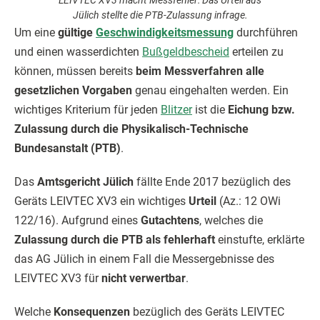
LEIVTEC XV3 macht Messfehler: Das Urteil aus
Jülich stellte die PTB-Zulassung infrage.
Um eine
gültige
Geschwindigkeitsmessung
durchführen
und einen wasserdichten
Bußgeldbescheid
erteilen zu
können, müssen bereits
beim Messverfahren alle
gesetzlichen Vorgaben
genau eingehalten werden. Ein
wichtiges Kriterium für jeden
Blitzer
ist die
Eichung bzw.
Zulassung durch die Physikalisch-Technische
Bundesanstalt (PTB)
.
Das
Amtsgericht Jülich
fällte Ende 2017 bezüglich des
Geräts LEIVTEC XV3 ein wichtiges
Urteil
(Az.: 12 OWi
122/16). Aufgrund eines
Gutachtens
, welches die
Zulassung durch die PTB als fehlerhaft
einstufte, erklärte
das AG Jülich in einem Fall die Messergebnisse des
LEIVTEC XV3 für
nicht verwertbar
.
Welche
Konsequenzen
bezüglich des Geräts LEIVTEC