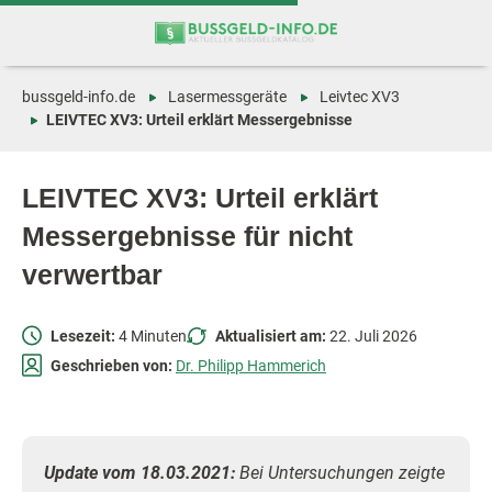
Zum
Zur
Inhalt
Navigation
springen
springen
bussgeld-info.de
Lasermessgeräte
Leivtec XV3
LEIVTEC XV3: Urteil erklärt Messergebnisse
LEIVTEC XV3: Urteil erklärt
Messergebnisse für nicht
verwertbar
Lesezeit:
4 Minuten
Aktualisiert am:
22. Juli 2026
Geschrieben von:
Dr. Philipp Hammerich
Update vom 18.03.2021:
Bei Untersuchungen zeigte