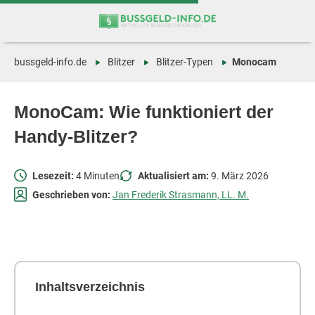
Zum
Zur
Inhalt
Navigation
springen
springen
bussgeld-info.de
Blitzer
Blitzer-Typen
Monocam
MonoCam: Wie funktioniert der
Handy-Blitzer?
Lesezeit:
4 Minuten
Aktualisiert am:
9. März 2026
Geschrieben von:
Jan Frederik Strasmann, LL. M.
Inhaltsverzeichnis