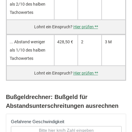
als 2/10 des hal­ben
Ta­cho­wer­tes
Hier prüfen **
... Ab­stand we­ni­ger
428,50 €
2
3 M
als 1/10 des hal­ben
Ta­cho­wer­tes
Hier prüfen **
Bußgeldrechner: Bußgeld für
Abstandsunterschreitungen ausrechnen