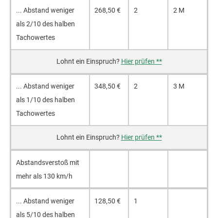
... Ab­stand we­ni­ger
268,50 €
2
2 M
als 2/10 des hal­ben
Ta­cho­wer­tes
Hier prüfen **
... Ab­stand we­ni­ger
348,50 €
2
3 M
als 1/10 des hal­ben
Ta­cho­wer­tes
Hier prüfen **
Ab­stands­ver­stoß mit
mehr als 130 km/h
... Ab­stand we­ni­ger
128,50 €
1
als 5/10 des hal­ben