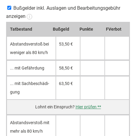
Bußgelder inkl. Auslagen und Bearbeitungsgebühr
anzeigen
i
Tat­be­stand
Buß­geld
Punk­te
FVerbot
Ab­stands­ver­stoß bei
53,50 €
we­ni­ger als 80 km/h
... mit Ge­fähr­dung
58,50 €
... mit Sach­be­schä­di­
63,50 €
gung
Hier prüfen **
Ab­stands­ver­stoß mit
mehr als 80 km/h