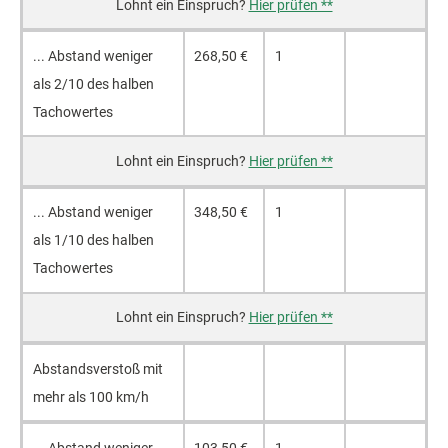
Hier prüfen **
... Ab­stand we­ni­ger
268,50 €
1
als 2/10 des hal­ben
Ta­cho­wer­tes
Hier prüfen **
... Ab­stand we­ni­ger
348,50 €
1
als 1/10 des hal­ben
Ta­cho­wer­tes
Hier prüfen **
Abs­tands­ver­stoß mit
mehr als 100 km/h
... Ab­stand we­ni­ger
103,50 €
1