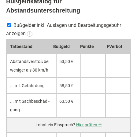
Bußgeldkatalog für
Abstandsunterschreitung
Bußgelder inkl. Auslagen und Bearbeitungsgebühr
anzeigen
i
Tat­be­stand
Buß­geld
Punk­te
FVerbot
Ab­stands­ver­stoß bei
53,50 €
we­ni­ger als 80 km/h
... mit Ge­fähr­dung
58,50 €
... mit Sach­be­schä­di­
63,50 €
gung
Hier prüfen **