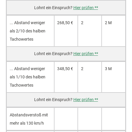
Hier prüfen **
... Ab­stand we­ni­ger
268,50 €
2
2 M
als 2/10 des hal­ben
Ta­cho­wer­tes
Hier prüfen **
... Ab­stand we­ni­ger
348,50 €
2
3 M
als 1/10 des hal­ben
Ta­cho­wer­tes
Hier prüfen **
Ab­stands­ver­stoß mit
mehr als 130 km/h