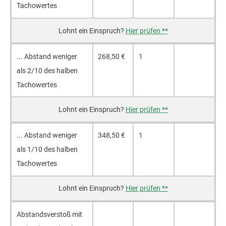
Ta­cho­wer­tes
Hier prüfen **
... Ab­stand we­ni­ger
268,50 €
1
als 2/10 des hal­ben
Ta­cho­wer­tes
Hier prüfen **
... Ab­stand we­ni­ger
348,50 €
1
als 1/10 des hal­ben
Ta­cho­wer­tes
Hier prüfen **
Abs­tands­ver­stoß mit