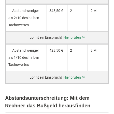
... Ab­stand we­ni­ger
348,50 €
2
2 M
als 2/10 des hal­ben
Ta­cho­wer­tes
Hier prüfen **
... Ab­stand we­ni­ger
428,50 €
2
3 M
als 1/10 des hal­ben
Ta­cho­wer­tes
Hier prüfen **
Abstandsunterschreitung: Mit dem
Rechner das Bußgeld herausfinden