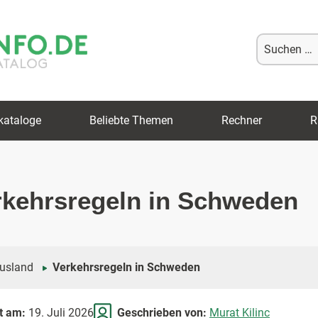
Suche
nach:
kataloge
Beliebte Themen
Rechner
R
rkehrsregeln in Schweden
usland
Verkehrsregeln in Schweden
rt am:
19. Juli 2026
Geschrieben von:
Murat Kilinc