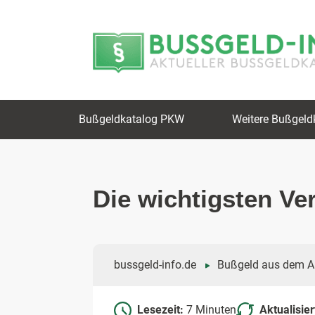
Zum
Zur
Inhalt
Navigation
springen
springen
Bußgeldkatalog PKW
Weitere Bußgeld
Die wichtigsten Ve
bussgeld-info.de
Bußgeld aus dem A
Lesezeit:
7 Minuten
Aktualisie