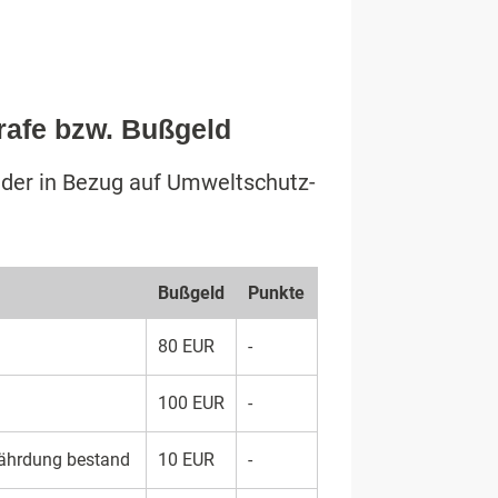
rafe bzw. Bußgeld
elder in Bezug auf Umweltschutz-
Buß­geld
Punk­te
80 EUR
-
100 EUR
-
ähr­dung be­stand
10 EUR
-