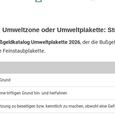
 Umweltzone oder Umweltplakette: St
ßgeldkatalog Umweltplakette 2026
, der die Bußg
 Feinstaubplakette.
n Grund
ne trif­tigen Grund hin- und her­fahren
­ung zu besei­tigen bzw. kennt­lich zu machen, ob­wohl eine Gef