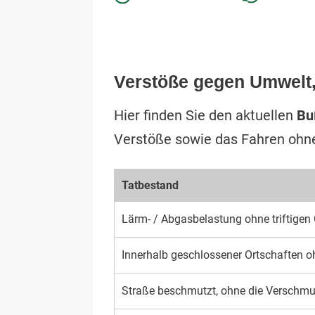
Verstöße gegen Umwelt,
Hier finden Sie den aktuellen
Bu
Verstöße sowie das Fahren ohne
Tat­be­stand
Lärm- / Ab­gas­be­las­tung ohne trif­tige
Inner­halb geschlos­sener Ort­schaften oh
Straße be­schmutzt, ohne die Verschmutz