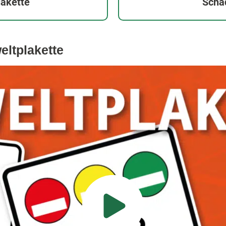
akette
Scha
eltplakette