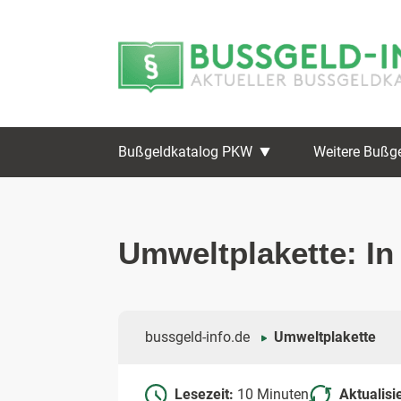
Zum
Zur
Inhalt
Navigation
springen
springen
Bußgeldkatalog PKW
Weitere Bußg
Umweltplakette: In
bussgeld-info.de
Umweltplakette
Lesezeit:
10 Minuten
Aktualisi