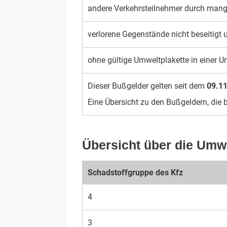
andere Verkehrs­teilneh­mer durch man­
verlorene Gegen­stände nicht besei­tigt 
ohne gül­tige Umwelt­plakette in einer U
Dieser Bußgelder gelten seit dem
09.1
Eine Übersicht zu den Bußgeldern, die 
Übersicht über die Umw
Schadstoff­gruppe des Kfz
4
3