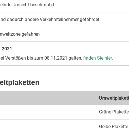
gelnde Um­sicht be­schmutzt
und da­durch andere Verkehrs­teilneh­mer gefähr­det
mwelt­zone gefah­ren
1.2021
.
bei Verstößen bis zum 08.11.2021 galten,
finden Sie hier
.
eltplaketten
Umwelt­plaket
Grüne Plakette
Gelbe Plakette