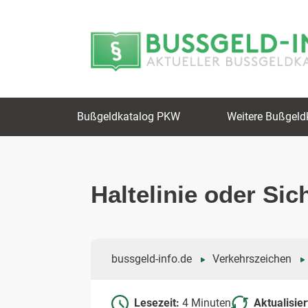
Zum
Zur
Inhalt
Navigation
springen
springen
Bußgeldkatalog PKW
Weitere Bußgeld
Haltelinie oder Sic
bussgeld-info.de
Verkehrszeichen
Lesezeit:
4 Minuten
Aktualisie