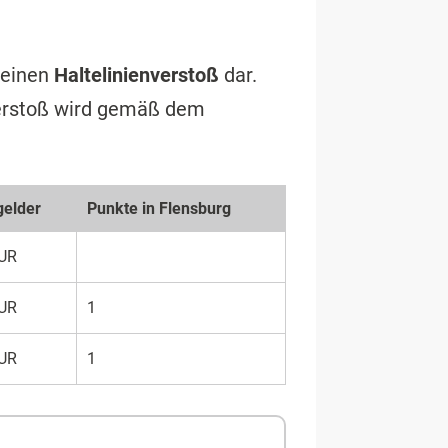
 einen
Haltelinienverstoß
dar.
 Verstoß wird gemäß dem
elder
Punkte in Flensburg
UR
UR
1
UR
1