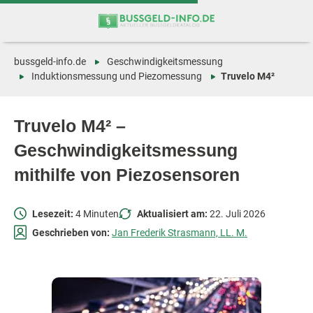
Zum
Zur
Inhalt
Navigation
springen
springen
bussgeld-info.de
Geschwindigkeitsmessung
Induktionsmessung und Piezomessung
Truvelo M4²
Truvelo M4² –
Geschwindigkeitsmessung
mithilfe von Piezosensoren
Lesezeit:
4 Minuten
Aktualisiert am:
22. Juli 2026
Geschrieben von:
Jan Frederik Strasmann, LL. M.